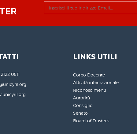
TER
TATTI
LINKS UTILI
 2122 0511
Corpo Docente
Attività internazionale
@unicyril.org
Riconoscimenti
unicyril.org
Autorità
Consiglio
Senato
Board of Trustees